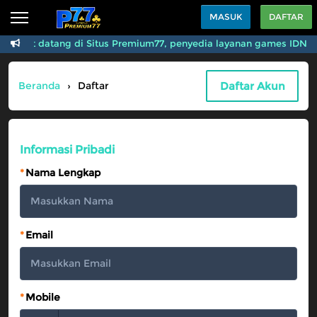
Beranda
MASUK
DAFTAR
BARU
PROMO
Sports
elamat datang di Situs Premium77, penyedia layanan games IDN Slo
BARU
Live Casino
Daftar Akun
Beranda
›
Daftar
BARU
IDNPoker
PROMO
Slots
BARU
IDNLIVE
Informasi Pribadi
Stream N Spin
*
Nama Lengkap
PROMO
Arcade
Table Games
*
Email
BARU
PROMO
Lottery
IDNRaffle
*
Mobile
Referral