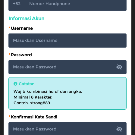
Promosi
+62
Hubungi Kami
Informasi Akun
Live Chat
*
Username
Pengaduan Customer
Pilih Bahasa:
*
Password
MASUK
DAFTAR
Catatan
&copy; Premium77 - Play The Best IDNSlot
Wajib kombinasi huruf dan angka.
Games Most Popular in Indonesia. Hak Cipta
Minimal 8 Karakter.
Dilindungi.
Contoh: strong889
*
Konfirmasi Kata Sandi